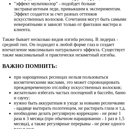
"эффект мультиколор" - подойдет больше
экстравагантным леди, привыкшим к экспериментам.
Эффект создается за счет разных оттенков
искусственных волосков. Сочетания могут быть самыми
невероятными и зависят только от фантазии мастера и
клиента.
Также бывает несколько видов изгиба ресниц. В лидерах -
средний тип. Он подходит к любой форме глаз и создает
впечатление максимально натурального эффекта. Существует
также максимальный и практически незаметный изгибы.
ВАЖНО ПОМНИТЬ:
при нарощенных ресницах нельзя пользоваться
косметическими маслами, это может спровоцировать
преждевременную отслойку искусственных волосков;
желательно избегать частых посещений в бассейн, баню
и сауну;
нужно быть аккуратным в уходе за новыми ресничками
- щадяще вытирать полотенцем, не растирать глаза и т.д.
необходимо делать регулярную коррекцию - не реже 1
раза в 3 месяца (при обычном наращивании - 1 раз в 1,5
месяца), а также регулярные перерывы - не реже одного
раза в год;