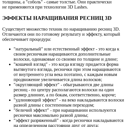
толщины, а "соболь" - самые толстые. Они практически
не применяются при технологии 3D Lashes.
ЭФФЕКТЫ НАРАЩИВАНИЯ РЕСНИЦ 3D
Существует множество техник по наращиванию ресниц 3D.
Отличаются они по готовому результату и эффекту, который
обеспечивает процедура:
"натуральный" или естественный эффект - это когда к
своим ресничкам наращиваются дополнительные
волоски, одинаковые со своими по толщине и длине;
"кошачий взгляд" - это когда взгляду придается форма
вытянутого взгляда, реснички при этом наращиваются
от внутреннего угла века поэтапно, с каждым новым
продвижение увеличивается длина волосков;
"округляющий эффект" - обыгрываются две длины
ресниц - по центру располагаются волоски на один
размер длиннее, а по бокам, соответственно, короче;
"удлиняющий эффект" - на веко накладываются волоски
разной длины с постепенным переходом;
"беличий эффект" - при наращивании используются
реснички максимально разной длины;
"эффект разряженный" - когда реснички накладываются
на определенном расстоянии друг от друга;